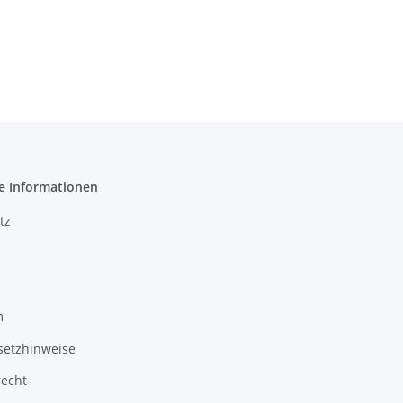
e Informationen
tz
m
setzhinweise
recht