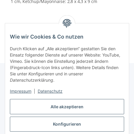
1 cm, Ketchup/Mayonnaise: 2,8 x 4,3 x 9 cm
Wie wir Cookies & Co nutzen
Durch Klicken auf „Alle akzeptieren“ gestatten Sie den
Einsatz folgender Dienste auf unserer Website: YouTube,
Vimeo. Sie können die Einstellung jederzeit ändern
(Fingerabdruck-Icon links unten). Weitere Details finden
Sie unter
Konfigurieren
und in unserer
Datenschutzerklärung
.
Informationen
Impressum
|
Datenschutz
Gesetzliche Informationen
Alle akzeptieren
Konfigurieren
Vertrag widerrufen